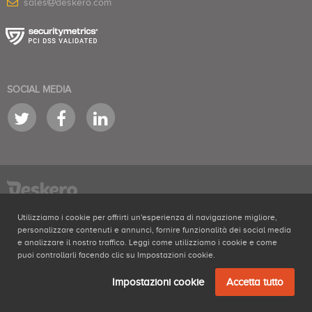
sales
deskero.com
SOCIAL MEDIA
è un prodotto di NABRA LTD Second Floor, 150-151 Fleet Street, London,
Utilizziamo i cookie per offrirti un'esperienza di navigazione migliore,
EC4A 2DQ #06240597 - VAT 161012269
personalizzare contenuti e annunci, fornire funzionalità dei social media
Software servizio clienti e gestione ticket
|
Gestione social network
|
e analizzare il nostro traffico. Leggi come utilizziamo i cookie e come
Software assistenza tecnica
puoi controllarli facendo clic su Impostazioni cookie.
Termini di servizio
Privacy
Cookies policy
Impostazioni cookie
Accetta tutto