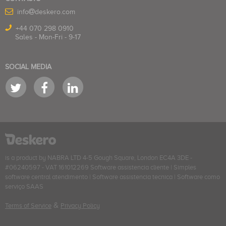
info
deskero.com
+44 070 298 0910
Sales - Mon-Fri - 9-17
SOCIAL MEDIA
is a product by NABRA LTD 4-5 Gough Square, London EC4A 3DE -
#06240597 - VAT 161012269
Software assistencia cliente
|
Simples
software central atendimento
|
Software assistencia tecnica
|
Software como
serviço SAAS
&
Terms of Service
Privacy Policy