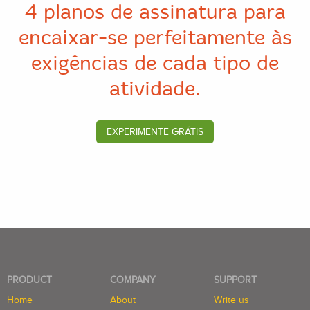
4 planos
de assinatura para
encaixar-se
perfeitamente às
exigências
de cada tipo de
atividade.
EXPERIMENTE GRÁTIS
PRODUCT
COMPANY
SUPPORT
Home
About
Write us