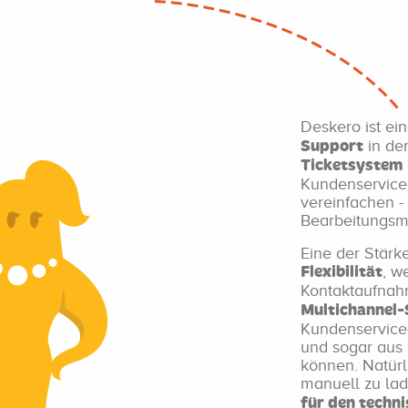
Deskero ist ei
in der
Support
Ticketsystem
Kundenservicea
vereinfachen -
Bearbeitungsm
Eine der Stärk
, w
Flexibilität
Kontaktaufnah
Multichannel
Kundenservicea
und sogar aus 
können. Natürl
manuell zu lad
für den techn