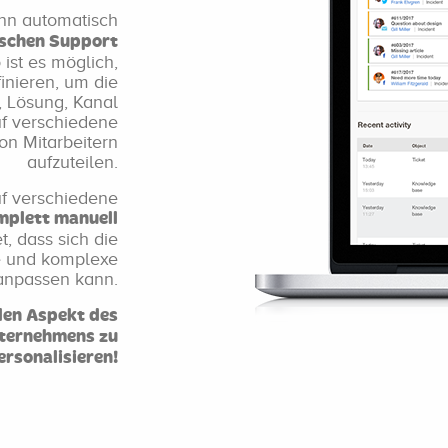
nn automatisch
ischen Support
st es möglich,
nieren, um die
, Lösung, Kanal
uf verschiedene
on Mitarbeitern
aufzuteilen.
uf verschiedene
mplett manuell
 dass sich die
e und komplexe
anpassen kann.
den Aspekt des
nternehmens zu
ersonalisieren!