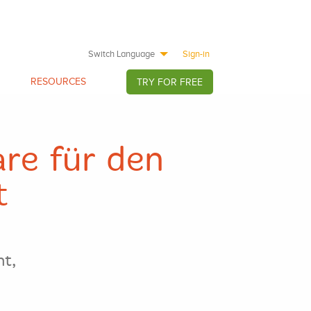
Switch Language
Sign-in
RESOURCES
TRY FOR FREE
are für den
t
nt,