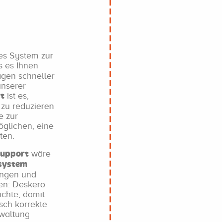
tes System zur
s es Ihnen
gen schneller
unserer
ist es,
rt
 zu reduzieren
e zur
öglichen, eine
ten.
wäre
Support
ssystem
lungen und
eren: Deskero
ichte, damit
isch korrekte
rwaltung