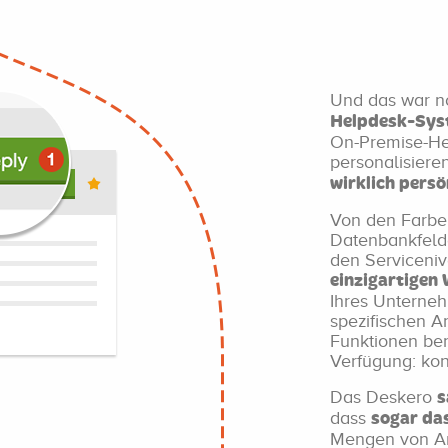
Und das war n
Helpdesk-Sys
On-Premise-Hel
personalisier
wirklich persö
Von den Farben
Datenbankfeld
den Serviceniv
einzigartigen
Ihres Unterneh
spezifischen A
Funktionen ben
Verfügung: kon
Das Deskero
s
dass
sogar da
Mengen von Anf