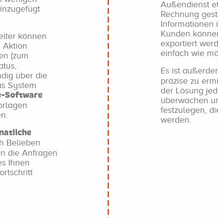
Außendienst etc
inzugefügt
Rechnung geste
Informationen 
Kunden können 
eiter können
exportiert wer
 Aktion
einfach wie mö
en (zum
atus,
Es ist außerd
ndig über die
präzise zu erm
Das System
der Lösung je
e-Software
überwachen un
orlagen
festzulegen, d
n.
werden.
natliche
ch Belieben
en die Anfragen
es Ihnen
rtschritt