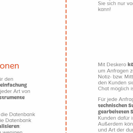
Sie sich nur v
kann!
Mit Deskero
ionen
k
um Anfragen zu
Notiz- bzw. Mit
ür den
den Kunden sic
einfachung
Chat möglich is
 jeder Art von
nstrumente
Für jede Anfra
technischen S
gearbeiteten 
l die Datenbank
Kunden dafür i
die Datenbank
Außerdem könn
:
lisieren
und Art der du
n wenigen